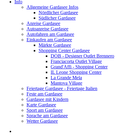
Info
Allgemeine Gardasee Infos
Nördlicher Gardasee
Südlicher Gardasee
Anreise Gardasee
Autoanreise Gardasee
Autofahren am Gardasee
Einkaufen am Gardasee
Märkte Gardasee
Shopping Center Gardasee
DOB - Designer Outlet Brennero
Franciacorta Outlet Village
Grand'Affi - Shopping Center
IL Leone Shopping Center
La Grande Mela
Mantova Village
Feiertage Gardasee - Feiertage Italien
Feste am Gardasee
Gardasee mit Kindern
Karte Gardasee
Sport am Gardasee
Sprache am Gardasee
Wetter Gardasee