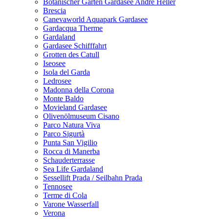
Botanischer Garten Gardasee Andre Heller
Brescia
Canevaworld Aquapark Gardasee
Gardacqua Therme
Gardaland
Gardasee Schifffahrt
Grotten des Catull
Iseosee
Isola del Garda
Ledrosee
Madonna della Corona
Monte Baldo
Movieland Gardasee
Olivenölmuseum Cisano
Parco Natura Viva
Parco Sigurtà
Punta San Vigilio
Rocca di Manerba
Schauderterrasse
Sea Life Gardaland
Sessellift Prada / Seilbahn Prada
Tennosee
Terme di Cola
Varone Wasserfall
Verona