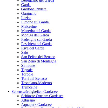
Desenzano del Garda
Garda
Gardone Riviera
Gargnano
Lazise
Limone sul Garda
Malcesine
Manerba del Garda
Moniga del Garda
Padenghe sul Garda
Peschiera del Garda
Riva del Garda
Salò
San Felice del Benaco
San Zeno di Montagna
Sirmione
Tignale
Torbole
Torri del Benaco
Toscolano-Maderno
Tremosine
Sehenswürdigkeiten Gardasee
Schönste Orte am Gardasee
Albisano
Aquapark Gardasee