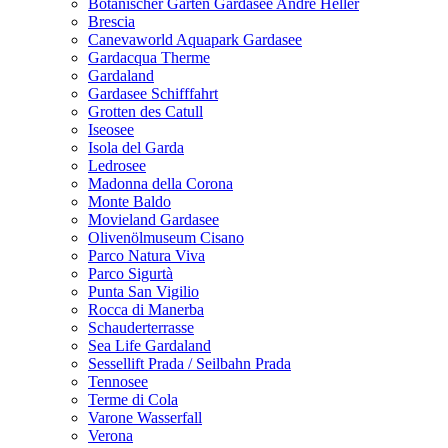
Botanischer Garten Gardasee Andre Heller
Brescia
Canevaworld Aquapark Gardasee
Gardacqua Therme
Gardaland
Gardasee Schifffahrt
Grotten des Catull
Iseosee
Isola del Garda
Ledrosee
Madonna della Corona
Monte Baldo
Movieland Gardasee
Olivenölmuseum Cisano
Parco Natura Viva
Parco Sigurtà
Punta San Vigilio
Rocca di Manerba
Schauderterrasse
Sea Life Gardaland
Sessellift Prada / Seilbahn Prada
Tennosee
Terme di Cola
Varone Wasserfall
Verona