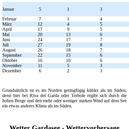
Januar
5
1
3
Februar
7
1
4
März
12
4
5
April
17
9
5
Mai
20
13
6
Juni
24
17
7
Juli
27
19
8
August
26
18
7
September
22
15
6
Oktober
16
10
6
November
11
5
3
Dezember
6
2
3
Grundsätzlich ist es im Norden geringfügig kühler als im Süden,
denn hier bei Riva del Garda oder Torbole ergibt sich durch die
hohen Berge und den mehr oder weniger starken Wind auf dem See
ein etwas anderes Klima als im Süden.
Wetter Gardasee - Wettervorhersage