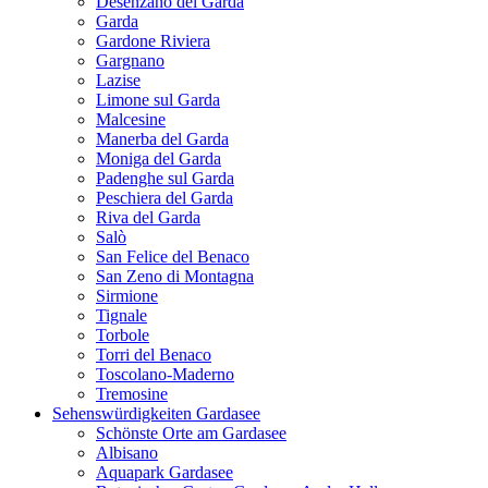
Desenzano del Garda
Garda
Gardone Riviera
Gargnano
Lazise
Limone sul Garda
Malcesine
Manerba del Garda
Moniga del Garda
Padenghe sul Garda
Peschiera del Garda
Riva del Garda
Salò
San Felice del Benaco
San Zeno di Montagna
Sirmione
Tignale
Torbole
Torri del Benaco
Toscolano-Maderno
Tremosine
Sehenswürdigkeiten Gardasee
Schönste Orte am Gardasee
Albisano
Aquapark Gardasee