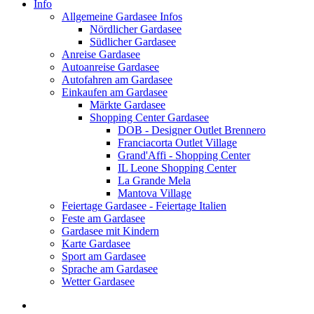
Info
Allgemeine Gardasee Infos
Nördlicher Gardasee
Südlicher Gardasee
Anreise Gardasee
Autoanreise Gardasee
Autofahren am Gardasee
Einkaufen am Gardasee
Märkte Gardasee
Shopping Center Gardasee
DOB - Designer Outlet Brennero
Franciacorta Outlet Village
Grand'Affi - Shopping Center
IL Leone Shopping Center
La Grande Mela
Mantova Village
Feiertage Gardasee - Feiertage Italien
Feste am Gardasee
Gardasee mit Kindern
Karte Gardasee
Sport am Gardasee
Sprache am Gardasee
Wetter Gardasee