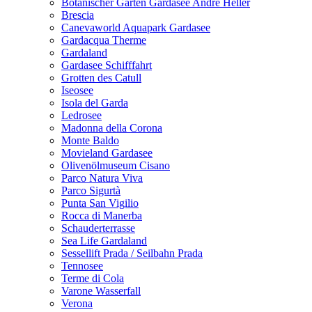
Botanischer Garten Gardasee Andre Heller
Brescia
Canevaworld Aquapark Gardasee
Gardacqua Therme
Gardaland
Gardasee Schifffahrt
Grotten des Catull
Iseosee
Isola del Garda
Ledrosee
Madonna della Corona
Monte Baldo
Movieland Gardasee
Olivenölmuseum Cisano
Parco Natura Viva
Parco Sigurtà
Punta San Vigilio
Rocca di Manerba
Schauderterrasse
Sea Life Gardaland
Sessellift Prada / Seilbahn Prada
Tennosee
Terme di Cola
Varone Wasserfall
Verona