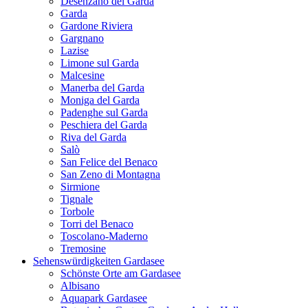
Desenzano del Garda
Garda
Gardone Riviera
Gargnano
Lazise
Limone sul Garda
Malcesine
Manerba del Garda
Moniga del Garda
Padenghe sul Garda
Peschiera del Garda
Riva del Garda
Salò
San Felice del Benaco
San Zeno di Montagna
Sirmione
Tignale
Torbole
Torri del Benaco
Toscolano-Maderno
Tremosine
Sehenswürdigkeiten Gardasee
Schönste Orte am Gardasee
Albisano
Aquapark Gardasee