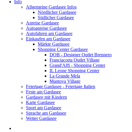
Info
Allgemeine Gardasee Infos
Nördlicher Gardasee
Südlicher Gardasee
Anreise Gardasee
Autoanreise Gardasee
Autofahren am Gardasee
Einkaufen am Gardasee
Märkte Gardasee
Shopping Center Gardasee
DOB - Designer Outlet Brennero
Franciacorta Outlet Village
Grand'Affi - Shopping Center
IL Leone Shopping Center
La Grande Mela
Mantova Village
Feiertage Gardasee - Feiertage Italien
Feste am Gardasee
Gardasee mit Kindern
Karte Gardasee
Sport am Gardasee
Sprache am Gardasee
Wetter Gardasee