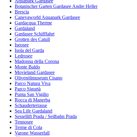
Aquapark Gardasee
Botanischer Garten Gardasee Andre Heller
Brescia
Canevaworld Aquapark Gardasee
Gardacqua Therme
Gardaland
Gardasee Schifffahrt
Grotten des Catull
Iseosee
Isola del Garda
Ledrosee
Madonna della Corona
Monte Baldo
Movieland Gardasee
Olivenölmuseum Cisano
Parco Natura Viva
Parco Sigurtà
Punta San Vigilio
Rocca di Manerba
Schauderterrasse
Sea Life Gardaland
Sessellift Prada / Seilbahn Prada
Tennosee
Terme di Cola
Varone Wasserfall